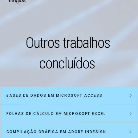
Elogios
O
u
t
r
o
s
t
r
a
b
a
l
h
o
s
c
o
n
c
l
u
í
d
o
s
BASES DE DADOS EM MICROSOFT ACCESS
FOLHAS DE CÁLCULO EM MICROSOFT EXCEL
GESTÃO DE ESCALAS DE SERVIÇO
COMPILAÇÃO GRÁFICA EM ADOBE INDESIGN