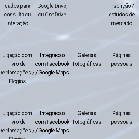
dados para
Google Drive,
inscrição /
consulta ou
ou OneDrive
estudos de
interação
mercado
Ligação com
Integração
Galerias
Páginas
livro de
com Facebook
fotográficas
pessoais
reclamações /
/ Google Maps
Elogios
Ligação com
Integração
Galerias
Páginas
livro de
com Facebook
fotográficas
pessoais
reclamações /
/ Google Maps