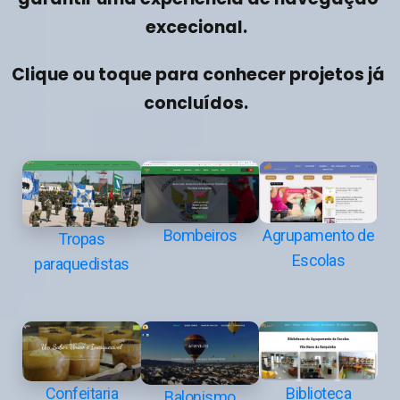
e
x
c
e
c
i
o
n
a
l
.
C
l
i
q
u
e
o
u
t
o
q
u
e
p
a
r
a
c
o
n
h
e
c
e
r
p
r
o
j
e
t
o
s
j
á
c
o
n
c
l
u
í
d
o
s
.
Agrupamento de
Bombeiros
Tropas
Escolas
paraquedistas
Confeitaria
Biblioteca
Balonismo