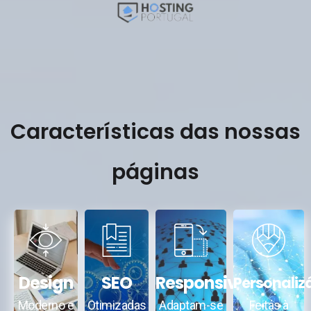
Características das nossas
páginas
Design
SEO
Responsivas
Personaliz
Moderno e
Otimizadas
Adaptam-se
Feitas à