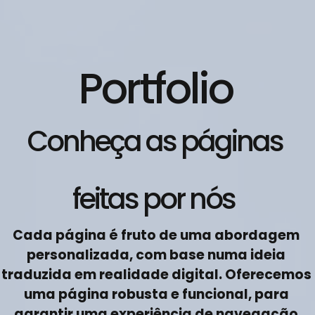
P
o
r
t
f
o
l
i
o
C
o
n
h
e
ç
a
a
s
p
á
g
i
n
a
s
f
e
i
t
a
s
p
o
r
n
ó
s
C
a
d
a
p
á
g
i
n
a
é
f
r
u
t
o
d
e
u
m
a
a
b
o
r
d
a
g
e
m
p
e
r
s
o
n
a
l
i
z
a
d
a
,
c
o
m
b
a
s
e
n
u
m
a
i
d
e
i
a
t
r
a
d
u
z
i
d
a
e
m
r
e
a
l
i
d
a
d
e
d
i
g
i
t
a
l
.
O
f
e
r
e
c
e
m
o
s
u
m
a
p
á
g
i
n
a
r
o
b
u
s
t
a
e
f
u
n
c
i
o
n
a
l
,
p
a
r
a
g
a
r
a
n
t
i
r
u
m
a
e
x
p
e
r
i
ê
n
c
i
a
d
e
n
a
v
e
g
a
ç
ã
o