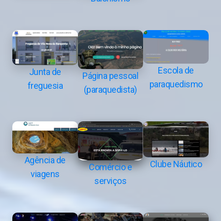
Escola de
Junta de
Página pessoal
paraquedismo
freguesia
(paraquedista)
Agência de
Clube Náutico
Comércio e
viagens
serviços