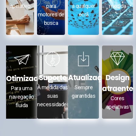
apelativo
para
a qualquer
medida
motores de
ecrã
busca
Suporte
Atualizações
Design
Otimizadas
atraente
À medida das
Sempre
Para uma
suas
garantidas
navegação
Cores
necessidades
fluida
apelativas