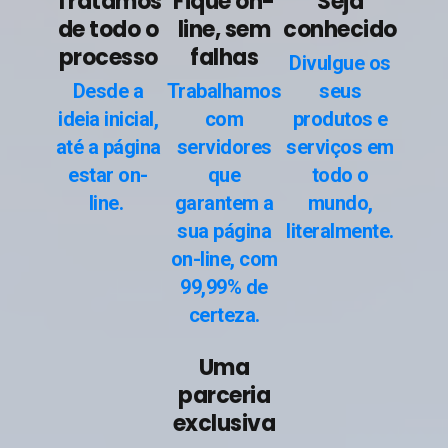
Tratamos
Fique on-
Seja
de todo o
line, sem
conhecido
processo
falhas
Divulgue os
Desde a
Trabalhamos
seus
ideia inicial,
com
produtos e
até a página
servidores
serviços em
estar on-
que
todo o
line.
garantem a
mundo,
sua página
literalmente.
on-line, com
99,99% de
certeza.
Uma
parceria
exclusiva