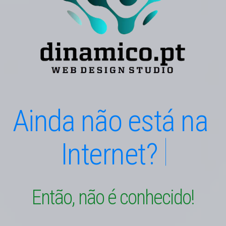
A
i
n
d
a
n
ã
o
e
s
t
á
n
a
I
n
t
e
r
n
e
t
?
E
n
t
ã
o
,
n
ã
o
é
c
o
n
h
e
c
i
d
o
!