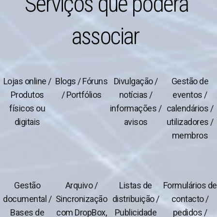
S
e
r
v
i
ç
o
s
q
u
e
p
o
d
e
r
á
a
s
s
o
c
i
a
r
Lojas online /
Blogs / Fóruns
Divulgação /
Gestão de
Produtos
/ Portfólios
notícias /
eventos /
físicos ou
informações /
calendários /
digitais
avisos
utilizadores /
membros
Gestão
Arquivo /
Listas de
Formulários de
documental /
Sincronização
distribuição /
contacto /
Bases de
com DropBox,
Publicidade
pedidos /