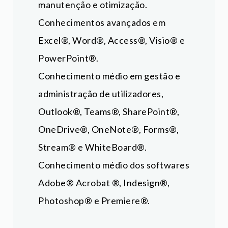
manutenção e otimização.
Conhecimentos avançados em
Excel®, Word®, Access®, Visio® e
PowerPoint®.
Conhecimento médio em gestão e
administração de utilizadores,
Outlook®, Teams®, SharePoint®,
OneDrive®, OneNote®, Forms®,
Stream® e WhiteBoard®.
Conhecimento médio dos softwares
Adobe® Acrobat ®, Indesign®,
Photoshop® e Premiere®.