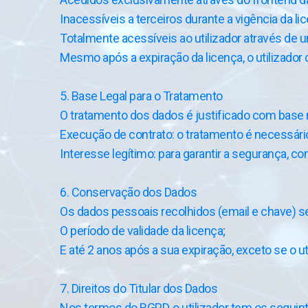
Inacessíveis a terceiros durante a vigência da li
Totalmente acessíveis ao utilizador através de
Mesmo após a expiração da licença, o utilizado
5. Base Legal para o Tratamento
O tratamento dos dados é justificado com base 
Execução de contrato: o tratamento é necessário 
Interesse legítimo: para garantir a segurança,
6. Conservação dos Dados
Os dados pessoais recolhidos (email e chave) s
O período de validade da licença;
E até 2 anos após a sua expiração, exceto se o uti
7. Direitos do Titular dos Dados
Nos termos do RGPD, o utilizador tem os seguinte