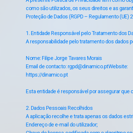
como são utilizados, os seus direitos e as gar
Proteção de Dados (RGPD – Regulamento (UE) 2
1. Entidade Responsável pelo Tratamento dos D
A responsabilidade pelo tratamento dos dados p
Nome: Filipe Jorge Tavares Morais
Email de contacto: rgpd@dinamico.ptWebsite:
https://dinamico.pt
Esta entidade é responsável por assegurar que os
2. Dados Pessoais Recolhidos
A aplicação recolhe e trata apenas os dados est
Endereço de e-mail do utilizador;
Chave de licença, codificada com o algoritmo se