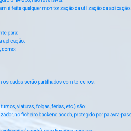
m é feita qualquer monitorização da utilização da aplicação.
nte para:
a aplicação;
, como:
 os dados serão partilhados com terceiros.
rnos, viaturas, folgas, férias, etc.) são:
dor, no ficheiro backend.accdb, protegido por palavra-pass
 aplicação (.accde), com ligações seguras;