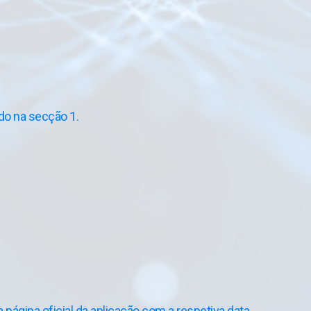
ado na secção 1.
 página oficial da aplicação com a respetiva data