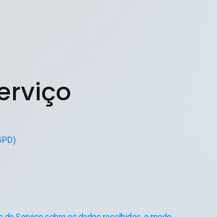
erviço
GPD)
as de Serviço sobre os dados recolhidos, o modo