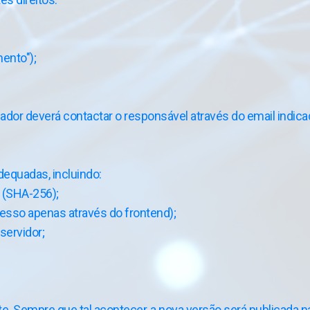
;
ento");
izador deverá contactar o responsável através do email indic
equadas, incluindo:
 (SHA-256);
cesso apenas através do frontend);
servidor;
te. Sempre que tal acontecer, a nova versão será publicada na