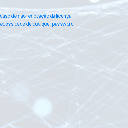
caso de não renovação da licença.
 necessidade de qualquer password.